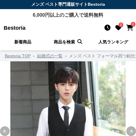
メンズ ベスト
専門通販サイト
Bestoria
6,000
円以上のご購入で送料無料
0
0
Bestoria
新着商品
商品を検索
人気ランキング
Bestoria TOP
›
結婚式の一覧
›
メンズ ベスト フォーマル四つ釦
Previous slide
Ne