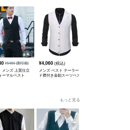
80
¥
4,060
¥
3,430
(税込)
(税込)
¥
5480
(割引前)
 メンズ 上質仕立
メンズ ベスト テーラー
メンズ ベスト スリムフ
フォーマルベスト
ド襟付き金釦スーツベス
ィット四つ釦スーツベス
ト
ト
もっと見る