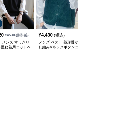
20
¥
4,430
¥
2,800
(税込)
(税込)
¥
4530
(割引前)
 メンズ すっきり
メンズ ベスト 菱形透か
メンズ ベスト 市松模様
る重ね着用ニットベ
し編みVネックボタンニ
ブイネックニットベスト
ットベスト