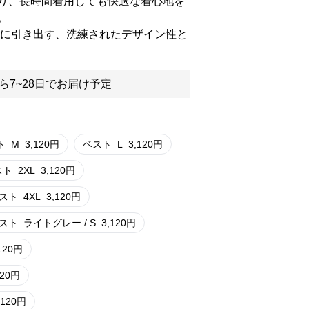
り、長時間着用しても快適な着心地を
。
限に引き出す、洗練されたデザイン性と
ら7~28日でお届け予定
ト
M
3,120
円
ベスト
L
3,120
円
スト
2XL
3,120
円
スト
4XL
3,120
円
スト
ライトグレー / S
3,120
円
120
円
120
円
,120
円