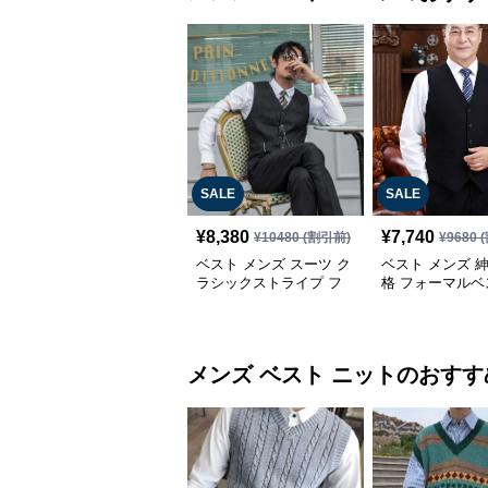
SALE
SALE
¥
8,380
¥
7,740
¥
10480
(割引前)
¥
9680
(
ベスト メンズ スーツ ク
ベスト メンズ 
ラシックストライプ フ
格 フォーマルベ
ォーマルベスト
メンズ ベスト
ニット
のおすす