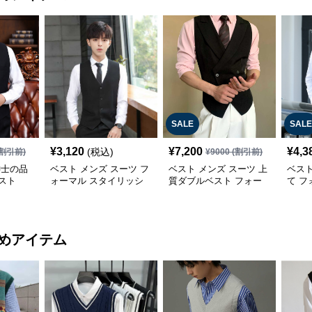
SALE
SALE
¥
3,120
¥
7,200
¥
4,3
(税込)
割引前)
¥
9000
(割引前)
紳士の品
ベスト メンズ スーツ フ
ベスト メンズ スーツ 上
ベスト
スト
ォーマル スタイリッシ
質ダブルベスト フォー
て 
ュ ベスト
マル仕立て
めアイテム