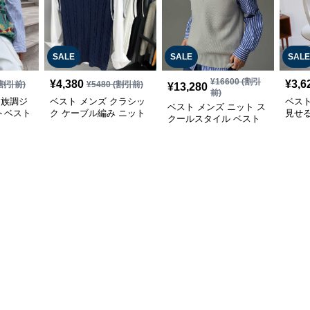
SALE
SALE
SALE
¥
16600
(割引
¥
4,380
¥
3,6
割引前)
¥
5480
(割引前)
¥
13,280
前)
民族調ジ
ベスト メンズ クラシッ
ベスト
ベスト メンズ ニット ス
トベスト
ク ケーブル編み ニット
見せ
クールスタイル ベスト
ベスト
スト
ニット