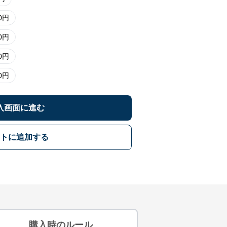
0
円
0
円
0
円
0
円
入画面に進む
トに追加する
購入時のルール