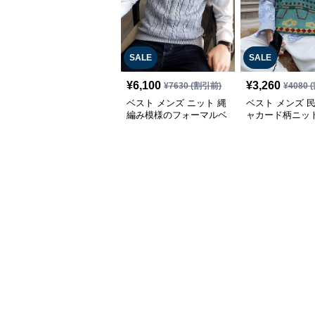
SALE
SALE
¥
6,100
¥
3,260
¥
7630
(割引前)
¥
4080
(
ベスト メンズ ニット 縄
ベスト メンズ 
編み模様のフォーマルベ
ャカード柄ニッ
スト