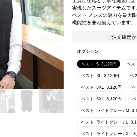
上質な生地と丁寧な縫製によ
実現したスーツアイテムです
ベスト メンズの魅力を最大
機能性を兼ね備えています。
ご注文確定か
オプション
ベスト
S
3,120
円
ベス
ベスト
XL
3,120
円
ベ
ベスト
3XL
3,120
円
ベ
ベスト
5XL
3,120
円
ベ
ベスト
ライトグレー / M
3,
ベスト
ライトグレー / L
3,
ベスト
ライトグレー / XL
3