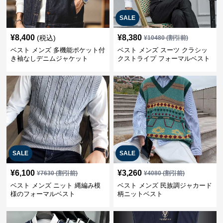
SALE
¥
8,400
¥
8,380
(税込)
¥
10480
(割引前)
ベスト メンズ 多機能ポケット付
ベスト メンズ スーツ クラシッ
き袖なしデニムジャケット
クストライプ フォーマルベスト
SALE
SALE
¥
6,100
¥
3,260
¥
7630
(割引前)
¥
4080
(割引前)
ベスト メンズ ニット 縄編み模
ベスト メンズ 民族調ジャカード
様のフォーマルベスト
柄ニットベスト