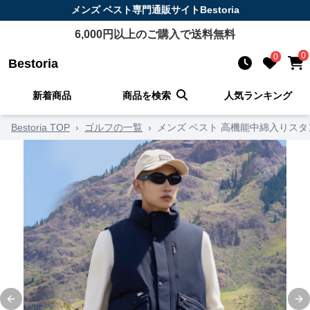
メンズ ベスト
専門通販サイト
Bestoria
6,000
円以上のご購入で送料無料
0
0
Bestoria
新着商品
商品を検索
人気ランキング
Bestoria TOP
›
ゴルフの一覧
›
メンズ ベスト 高機能中綿入りス
Previous slide
Ne