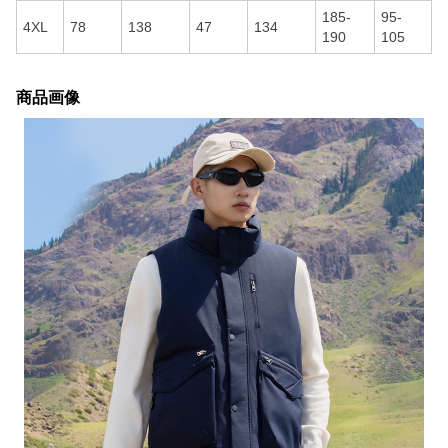
185-
95-
4XL
78
138
47
134
190
105
商品画像