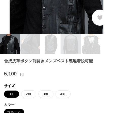
合成皮革ボタン前開きメンズベスト裏地着脱可能
5,100
円
サイズ
XL
2XL
3XL
4XL
カラー
ブラック