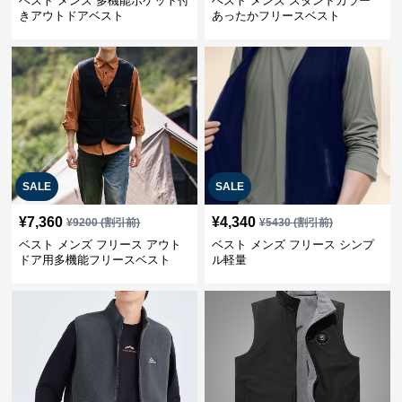
ベスト メンズ 多機能ポケット付
ベスト メンズ スタンドカラー
きアウトドアベスト
あったかフリースベスト
SALE
SALE
¥
7,360
¥
4,340
¥
9200
(割引前)
¥
5430
(割引前)
ベスト メンズ フリース アウト
ベスト メンズ フリース シンプ
ドア用多機能フリースベスト
ル軽量