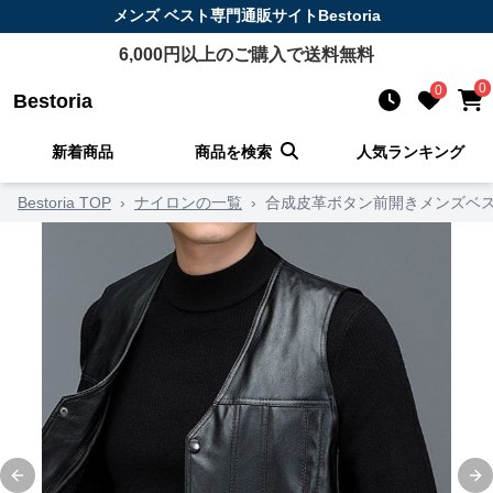
メンズ ベスト
専門通販サイト
Bestoria
6,000
円以上のご購入で送料無料
0
0
Bestoria
新着商品
商品を検索
人気ランキング
Bestoria TOP
›
ナイロンの一覧
›
合成皮革ボタン前開きメンズベ
Previous slide
Ne