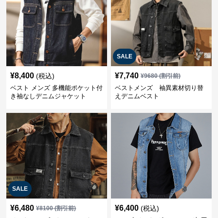
SALE
¥
8,400
¥
7,740
(税込)
¥
9680
(割引前)
ベスト メンズ 多機能ポケット付
ベストメンズ 袖異素材切り替
き袖なしデニムジャケット
えデニムベスト
SALE
¥
6,480
¥
6,400
(税込)
¥
8100
(割引前)