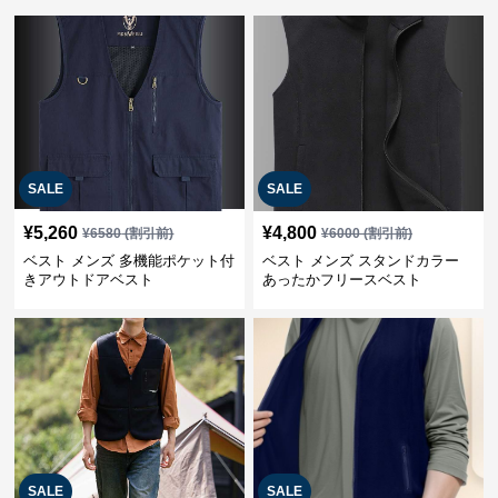
SALE
SALE
¥
5,260
¥
4,800
¥
6580
(割引前)
¥
6000
(割引前)
ベスト メンズ 多機能ポケット付
ベスト メンズ スタンドカラー
きアウトドアベスト
あったかフリースベスト
SALE
SALE