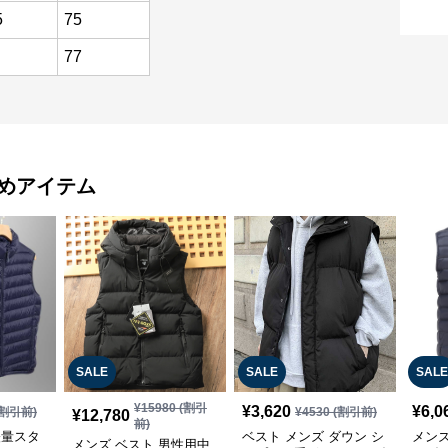
5
75
77
めアイテム
SALE
SALE
SALE
¥
15980
(割引
¥
3,620
¥
6,0
割引前)
¥
4530
(割引前)
¥
12,780
前)
軽量スタ
ベスト メンズ ダウン シ
メンズ
メンズ ベスト 男性用中