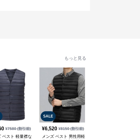
もっと見る
SALE
SALE
60
¥
6,520
¥
8,160
¥
7580
(割引前)
¥
8150
(割引前)
¥
10200
(割引前)
 ベスト 軽量襟な
メンズ ベスト 男性用軽
メンズ ベスト 男性用高