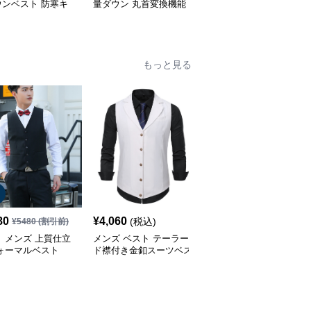
ウンベスト 防寒キ
量ダウン 丸首変換機能
機能防寒ダウン
ィング
付き保温
もっと見る
80
¥
4,060
¥
3,430
(税込)
(税込)
¥
5480
(割引前)
 メンズ 上質仕立
メンズ ベスト テーラー
メンズ ベスト スリムフ
フォーマルベスト
ド襟付き金釦スーツベス
ィット四つ釦スーツベス
ト
ト