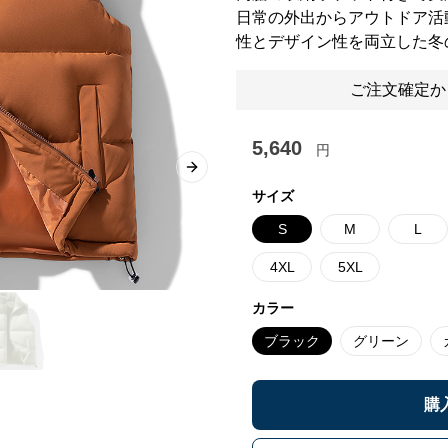
日常の外出からアウトドア活
性とデザイン性を両立した冬
ご注文確定か
5,640
円
Next slide
サイズ
S
M
L
4XL
5XL
カラー
ブラック
グリーン
購