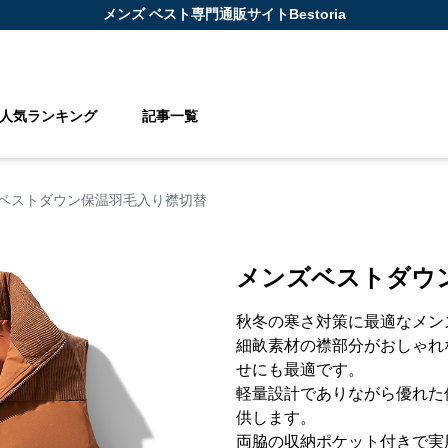
メンズ ベスト
専門通販サイト
Bestoria
人気ランキング
記事一覧
ベストダウン保温羽毛入り襟切替
メンズベストダウ
秋冬の寒さ対策に最適なメン
細畝素材の襟部分がおしゃれ
せにも最適です。
軽量設計でありながら優れた
供します。
両脇の収納ポケット付きで実