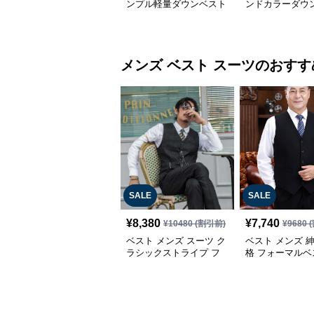
ンプル軽量ダウンベスト
ンドカラーダウ
メンズ ベスト
スーツ
のおすす
SALE
SALE
¥
8,380
¥
7,740
¥
10480
(割引前)
¥
9680
(
ベスト メンズ スーツ ク
ベスト メンズ 
ラシックストライプ フ
格 フォーマルベ
ォーマルベスト