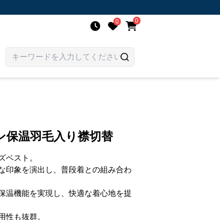
0
0
ン保温羽毛入り襟切替
ズベスト。
な印象を演出し、普段着との組み合わ
保温機能を実現し、快適な着心地を提
用性も抜群。