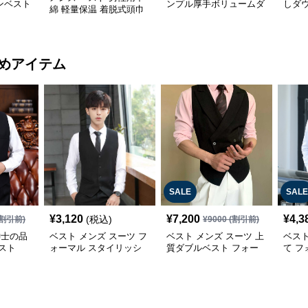
ンベスト
ンプル厚手ボリュームダ
しダ
綿 軽量保温 着脱式頭巾
ウンベスト
ルテ
付き防寒着
めアイテム
SALE
SALE
¥
3,120
¥
7,200
¥
4,3
(税込)
割引前)
¥
9000
(割引前)
紳士の品
ベスト メンズ スーツ フ
ベスト メンズ スーツ 上
ベスト
スト
ォーマル スタイリッシ
質ダブルベスト フォー
て 
ュ ベスト
マル仕立て