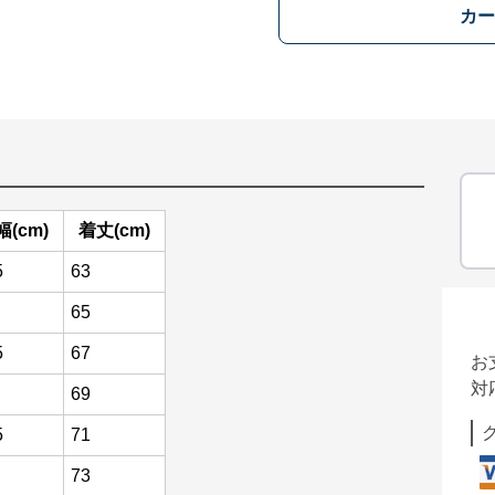
カー
幅(cm)
着丈(cm)
5
63
65
5
67
お
対
69
5
71
73