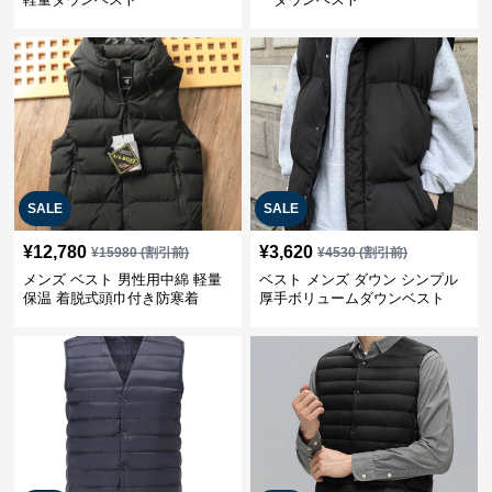
SALE
SALE
¥
12,780
¥
3,620
¥
15980
(割引前)
¥
4530
(割引前)
メンズ ベスト 男性用中綿 軽量
ベスト メンズ ダウン シンプル
保温 着脱式頭巾付き防寒着
厚手ボリュームダウンベスト