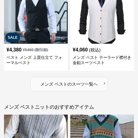
SALE
¥
4,380
¥
4,060
(税込)
¥
5480
(割引前)
ベスト メンズ 上質仕立て フォ
メンズ ベスト テーラード襟付き
ーマルベスト
金釦スーツベスト
›
メンズ ベスト
の
スーツ
一覧へ
メンズ ベストニットのおすすめアイテム