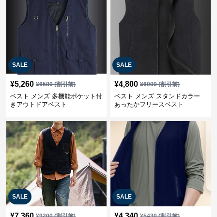
SALE
SALE
¥
5,260
¥
4,800
¥
6580
(割引前)
¥
6000
(割引前)
ベスト メンズ 多機能ポケット付
ベスト メンズ スタンドカラー
きアウトドアベスト
あったかフリースベスト
SALE
SALE
¥
7,360
¥
4,340
¥
9200
(割引前)
¥
5430
(割引前)