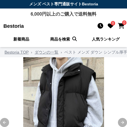
メンズ ベスト
専門通販サイト
Bestoria
6,000
円以上のご購入で送料無料
0
0
Bestoria
新着商品
商品を検索
人気ランキング
Bestoria TOP
›
ダウンの一覧
›
ベスト メンズ ダウン シンプル厚
Previous slide
Ne