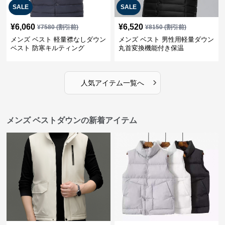
SALE
SALE
¥
6,060
¥
6,520
¥
7580
(割引前)
¥
8150
(割引前)
メンズ ベスト 軽量襟なしダウン
メンズ ベスト 男性用軽量ダウン
ベスト 防寒キルティング
丸首変換機能付き保温
›
人気アイテム一覧へ
メンズ ベストダウンの新着アイテム