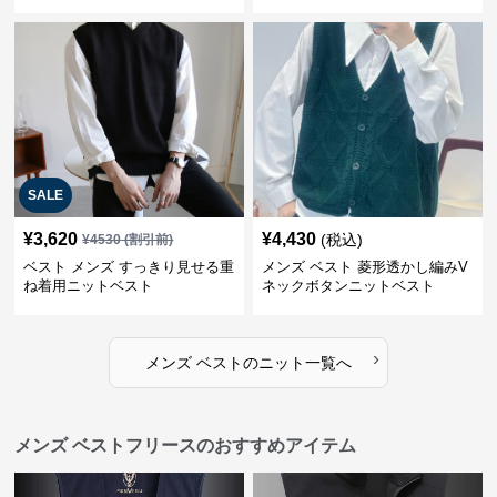
SALE
¥
3,620
¥
4,430
(税込)
¥
4530
(割引前)
ベスト メンズ すっきり見せる重
メンズ ベスト 菱形透かし編みV
ね着用ニットベスト
ネックボタンニットベスト
›
メンズ ベスト
の
ニット
一覧へ
メンズ ベストフリースのおすすめアイテム