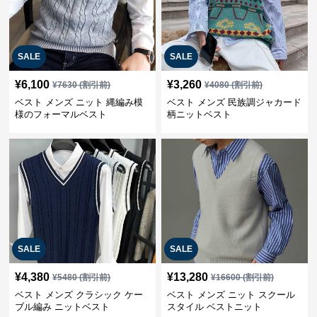
SALE
SALE
¥
6,100
¥
3,260
¥
7630
(割引前)
¥
4080
(割引前)
ベスト メンズ ニット 縄編み模
ベスト メンズ 民族調ジャカード
様のフォーマルベスト
柄ニットベスト
SALE
SALE
¥
4,380
¥
13,280
¥
5480
(割引前)
¥
16600
(割引前)
ベスト メンズ クラシック ケー
ベスト メンズ ニット スクール
ブル編み ニットベスト
スタイル ベストニット