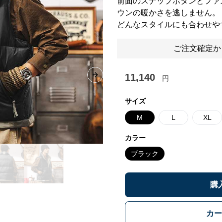
前面のスナップボタンとファ
ウンの暖かさを逃しません。
どんなスタイルにも合わせや
ご注文確定か
11,140
円
Next slide
サイズ
M
L
XL
カラー
ブラック
購
カー