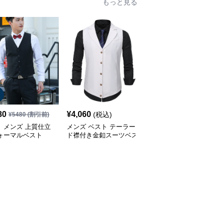
もっと見る
80
¥
4,060
¥
3,430
(税込)
(税込)
¥
5480
(割引前)
 メンズ 上質仕立
メンズ ベスト テーラー
メンズ ベスト スリムフ
フォーマルベスト
ド襟付き金釦スーツベス
ィット四つ釦スーツベス
ト
ト