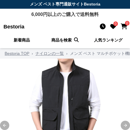
メンズ ベスト
専門通販サイト
Bestoria
6,000
円以上のご購入で送料無料
0
0
Bestoria
新着商品
商品を検索
人気ランキング
Bestoria TOP
›
ナイロンの一覧
›
メンズ ベスト マルチポケット
Previous slide
Ne