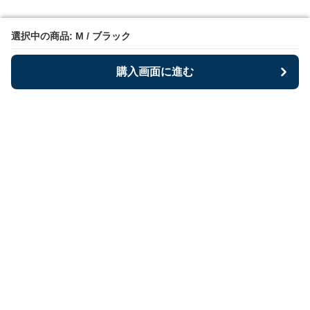
選択中の商品: M / ブラック
選択中の商品: M / ブラック
購入画面に進む
購入画面に進む
Bestoria
について
利用規約