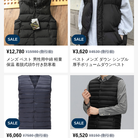
SALE
SALE
¥
12,780
¥
3,620
¥
15980
(割引前)
¥
4530
(割引前)
メンズ ベスト 男性用中綿 軽量
ベスト メンズ ダウン シンプル
保温 着脱式頭巾付き防寒着
厚手ボリュームダウンベスト
SALE
SALE
¥
6,060
¥
6,520
¥
7580
(割引前)
¥
8150
(割引前)