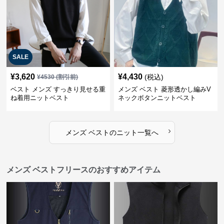
SALE
¥
3,620
¥
4,430
(税込)
¥
4530
(割引前)
ベスト メンズ すっきり見せる重
メンズ ベスト 菱形透かし編みV
ね着用ニットベスト
ネックボタンニットベスト
›
メンズ ベスト
の
ニット
一覧へ
メンズ ベストフリースのおすすめアイテム