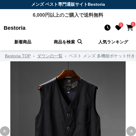
メンズ ベスト
専門通販サイト
Bestoria
6,000
円以上のご購入で送料無料
0
0
Bestoria
新着商品
商品を検索
人気ランキング
Bestoria TOP
›
ダウンの一覧
›
ベスト メンズ 多機能ポケット付
Previous slide
Ne