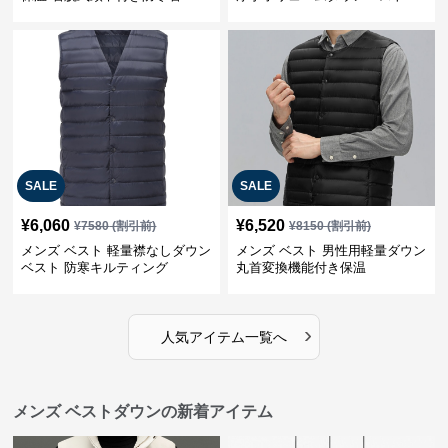
SALE
SALE
¥
6,060
¥
6,520
¥
7580
(割引前)
¥
8150
(割引前)
メンズ ベスト 軽量襟なしダウン
メンズ ベスト 男性用軽量ダウン
ベスト 防寒キルティング
丸首変換機能付き保温
›
人気アイテム一覧へ
メンズ ベストダウンの新着アイテム