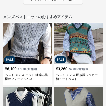
メンズ ベストニットのおすすめアイテム
SALE
SALE
¥
6,100
¥
3,260
¥
7630
(割引前)
¥
4080
(割引前)
ベスト メンズ ニット 縄編み模
ベスト メンズ 民族調ジャカード
様のフォーマルベスト
柄ニットベスト