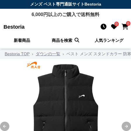
メンズ ベスト
専門通販サイト
Bestoria
6,000
円以上のご購入で送料無料
0
0
Bestoria
新着商品
商品を検索
人気ランキング
Bestoria TOP
›
ダウンの一覧
›
ベスト メンズ スタンドカラー 防
Previous slide
Ne