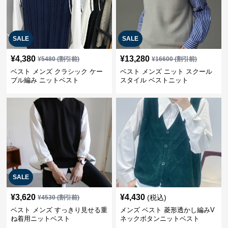
SALE
SALE
¥
4,380
¥
13,280
¥
5480
(割引前)
¥
16600
(割引前)
ベスト メンズ クラシック ケー
ベスト メンズ ニット スクール
ブル編み ニットベスト
スタイル ベストニット
SALE
¥
3,620
¥
4,430
(税込)
¥
4530
(割引前)
ベスト メンズ すっきり見せる重
メンズ ベスト 菱形透かし編みV
ね着用ニットベスト
ネックボタンニットベスト