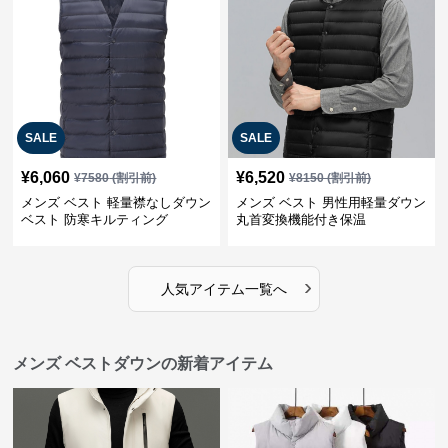
SALE
SALE
¥
6,060
¥
6,520
¥
7580
(割引前)
¥
8150
(割引前)
メンズ ベスト 軽量襟なしダウン
メンズ ベスト 男性用軽量ダウン
ベスト 防寒キルティング
丸首変換機能付き保温
›
人気アイテム一覧へ
メンズ ベストダウンの新着アイテム