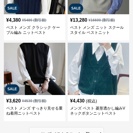
SALE
SALE
¥
4,380
¥
13,280
¥
5480
(割引前)
¥
16600
(割引前)
ベスト メンズ クラシック ケー
ベスト メンズ ニット スクール
ブル編み ニットベスト
スタイル ベストニット
SALE
¥
3,620
¥
4,430
(税込)
¥
4530
(割引前)
ベスト メンズ すっきり見せる重
メンズ ベスト 菱形透かし編みV
ね着用ニットベスト
ネックボタンニットベスト
›