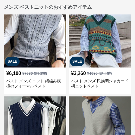
メンズ ベストニットのおすすめアイテム
SALE
SALE
¥
6,100
¥
3,260
¥
7630
(割引前)
¥
4080
(割引前)
ベスト メンズ ニット 縄編み模
ベスト メンズ 民族調ジャカード
様のフォーマルベスト
柄ニットベスト