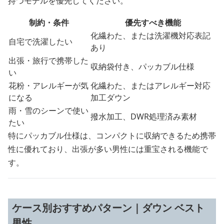
持つモデルを優先してください。
制約・条件
優先すべき機能
化繊わた、または洗濯機対応表記
自宅で洗濯したい
あり
出張・旅行で携帯した
収納袋付き、パッカブル仕様
い
花粉・アレルギーが気
化繊わた、またはアレルギー対応
になる
加工ダウン
雨・雪のシーンで使い
撥水加工、DWR処理済み素材
たい
特にパッカブル仕様は、コンパクトに収納できるため携帯
性に優れており、出張が多い男性には重宝される機能で
す。
ケース別おすすめパターン｜ダウン ベスト
男性