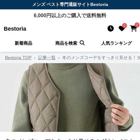
メンズ ベスト
専門通販サイト
Bestoria
6,000
円以上のご購入で送料無料
0
0
Bestoria
新着商品
商品を検索
人気ランキング
Bestoria TOP
›
記事一覧
›
冬のメンズコーデをすっきり見せる！ダ