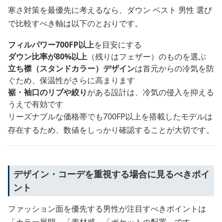
寒さ対策を最優先に考えるなら、ダウン ベスト 男性 選び
で比較すべき軸は以下のとおりです。
フィルパワー700FP以上
を目安にする
ダウン比率が80%以上
（残りはフェザー）のものを選ぶ
立ち襟（スタンドカラー）デザイン
は首元からの冷気を防
ぐため、保温性がさらに高まります
裾・袖口のリブや絞り
がある設計は、冷気の侵入を抑える
うえで有効です
リーズナブルな価格帯でも700FP以上を搭載したモデルは
存在するため、数値をしっかり確認することが大切です。
デザイン・コーデを重視する場合に見るべきポイ
ント
ファッション面を優先する男性が注目すべきポイントは
「カラー展開」「素材感」「ポケットの配置」です。