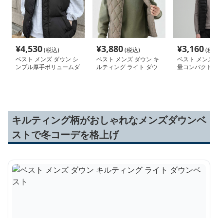
¥
4,530
¥
3,880
¥
3,160
(税込)
(税込)
(税込
ベスト メンズ ダウン シ
ベスト メンズ ダウン キ
ベスト メンズ 
ンプル厚手ボリュームダ
ルティング ライト ダウ
量コンパクト 
ウンベスト
ンベスト
スト
キルティング柄がおしゃれなメンズダウンベ
ストで冬コーデを格上げ