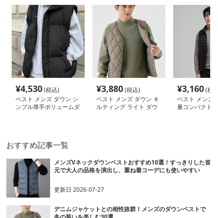
¥
4,530
¥
3,880
¥
3,160
(税込)
(税込)
(税込
ベスト メンズ ダウン シ
ベスト メンズ ダウン キ
ベスト メンズ 
ンプル厚手ボリュームダ
ルティング ライト ダウ
量コンパクト 
ウンベスト
ンベスト
スト
おすすめ記事一覧
メンズVネックダウンベストおすすめ10選！すっきりした首
元で大人の品格を演出し、重ね着コーデにも使いやすい
更新日
2026-07-27
デニムジャケットとの相性抜群！メンズのダウンベストで
冬の装いを楽しむ30選