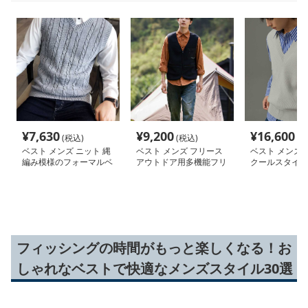
¥
7,630
¥
9,200
¥
16,600
(税込)
(税込)
(税
ベスト メンズ ニット 縄
ベスト メンズ フリース
ベスト メンズ 
編み模様のフォーマルベ
アウトドア用多機能フリ
クールスタイル
スト
ースベスト
ニット
フィッシングの時間がもっと楽しくなる！お
しゃれなベストで快適なメンズスタイル30選