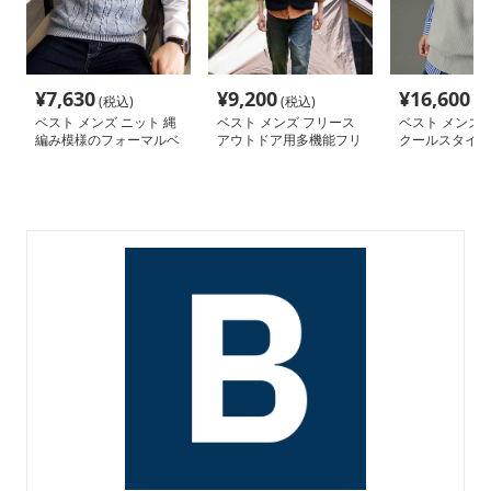
¥
7,630
¥
9,200
¥
16,600
(税込)
(税込)
(税
ベスト メンズ ニット 縄
ベスト メンズ フリース
ベスト メンズ 
編み模様のフォーマルベ
アウトドア用多機能フリ
クールスタイル
スト
ースベスト
ニット