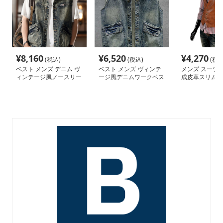
¥
8,160
¥
6,520
¥
4,270
(税込)
(税込)
(税込
ベスト メンズ デニム ヴ
ベスト メンズ ヴィンテ
メンズ スーツベ
ィンテージ風ノースリー
ージ風デニムワークベス
成皮革スリムフ
ブ
ト
開きメンズベス