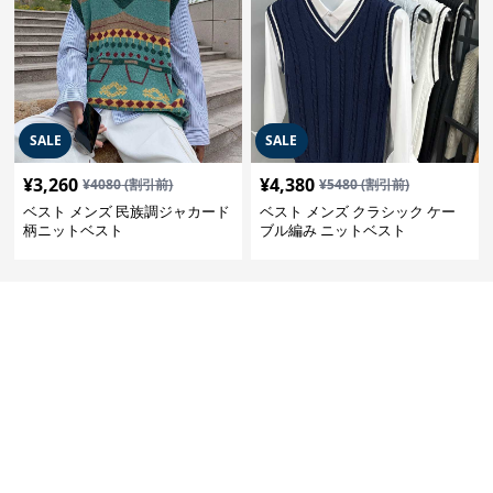
SALE
SALE
¥
3,260
¥
4,380
¥
4080
(割引前)
¥
5480
(割引前)
ベスト メンズ 民族調ジャカード
ベスト メンズ クラシック ケー
柄ニットベスト
ブル編み ニットベスト