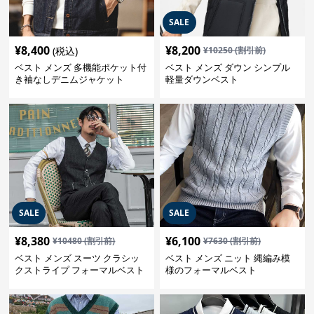
SALE
¥
8,400
¥
8,200
(税込)
¥
10250
(割引前)
ベスト メンズ 多機能ポケット付
ベスト メンズ ダウン シンプル
き袖なしデニムジャケット
軽量ダウンベスト
SALE
SALE
¥
8,380
¥
6,100
¥
10480
(割引前)
¥
7630
(割引前)
ベスト メンズ スーツ クラシッ
ベスト メンズ ニット 縄編み模
クストライプ フォーマルベスト
様のフォーマルベスト