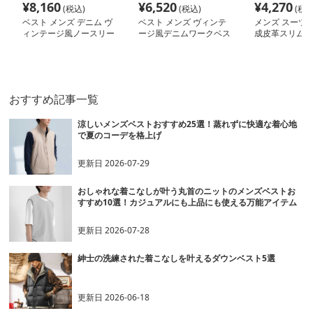
¥
8,160
¥
6,520
¥
4,270
(税込)
(税込)
(税込
ベスト メンズ デニム ヴ
ベスト メンズ ヴィンテ
メンズ スーツベ
ィンテージ風ノースリー
ージ風デニムワークベス
成皮革スリムフ
ブ
ト
開きメンズベス
おすすめ記事一覧
涼しいメンズベストおすすめ25選！蒸れずに快適な着心地
で夏のコーデを格上げ
更新日
2026-07-29
おしゃれな着こなしが叶う丸首のニットのメンズベストお
すすめ10選！カジュアルにも上品にも使える万能アイテム
更新日
2026-07-28
紳士の洗練された着こなしを叶えるダウンベスト5選
更新日
2026-06-18