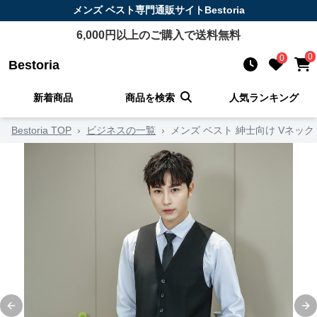
メンズ ベスト
専門通販サイト
Bestoria
6,000
円以上のご購入で送料無料
0
0
Bestoria
新着商品
商品を検索
人気ランキング
Bestoria TOP
›
ビジネスの一覧
›
メンズ ベスト 紳士向け Vネック
Previous slide
Ne