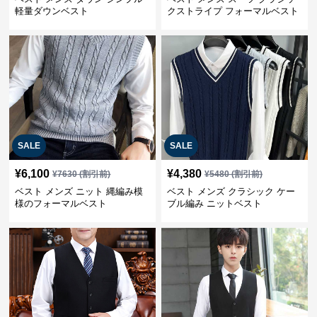
軽量ダウンベスト
クストライプ フォーマルベスト
SALE
SALE
¥
6,100
¥
4,380
¥
7630
(割引前)
¥
5480
(割引前)
ベスト メンズ ニット 縄編み模
ベスト メンズ クラシック ケー
様のフォーマルベスト
ブル編み ニットベスト