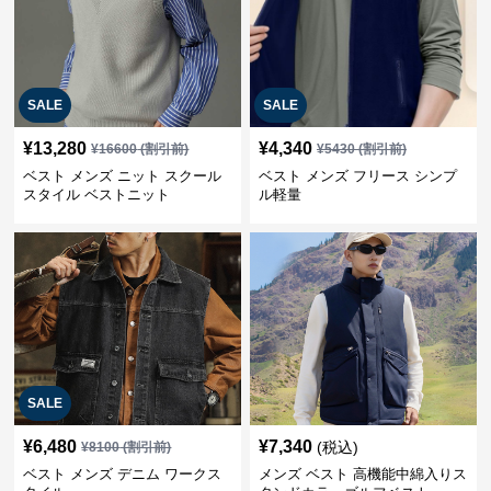
SALE
SALE
¥
13,280
¥
4,340
¥
16600
(割引前)
¥
5430
(割引前)
ベスト メンズ ニット スクール
ベスト メンズ フリース シンプ
スタイル ベストニット
ル軽量
SALE
¥
6,480
¥
7,340
(税込)
¥
8100
(割引前)
ベスト メンズ デニム ワークス
メンズ ベスト 高機能中綿入りス