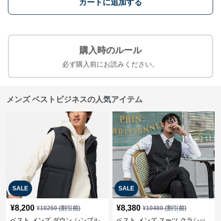
カートに追加する
購入時のルール
必ず購入前にお読みください。
メンズ ベストビジネスの人気アイテム
SALE
SALE
¥
8,200
¥
8,380
¥
10250
(割引前)
¥
10480
(割引前)
ベスト メンズ ダウン シンプル
ベスト メンズ スーツ クラシッ