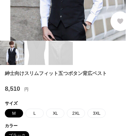
紳士向けスリムフィット五つボタン背広ベスト
8,510
円
サイズ
M
L
XL
2XL
3XL
カラー
ブラック