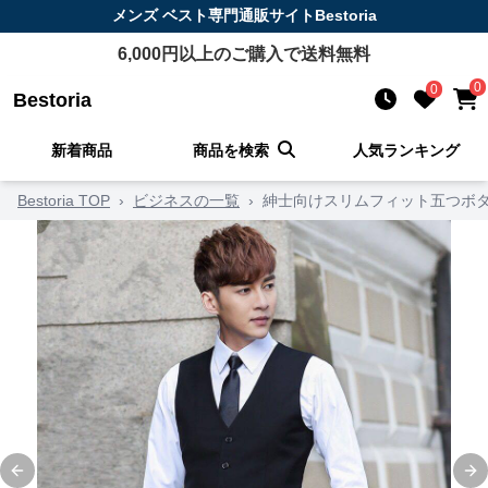
メンズ ベスト
専門通販サイト
Bestoria
6,000
円以上のご購入で送料無料
0
0
Bestoria
新着商品
商品を検索
人気ランキング
Bestoria TOP
›
ビジネスの一覧
›
紳士向けスリムフィット五つボ
Previous slide
Ne