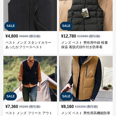
SALE
SALE
¥
4,800
¥
12,780
¥
6000
(割引前)
¥
15980
(割引前)
ベスト メンズ スタンドカラー
メンズ ベスト 男性用中綿 軽量
あったかフリースベスト
保温 着脱式頭巾付き防寒着
SALE
SALE
¥
7,360
¥
8,160
¥
9200
(割引前)
¥
10200
(割引前)
ベスト メンズ フリース アウト
メンズ ベスト 男性用高機能防寒