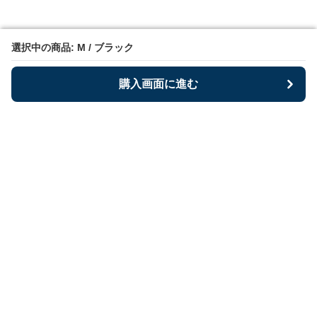
選択中の商品: M / ブラック
選択中の商品: M / ブラック
購入画面に進む
購入画面に進む
Bestoria
について
利用規約