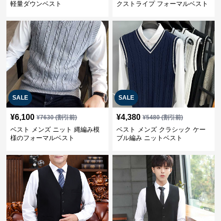
軽量ダウンベスト
クストライプ フォーマルベスト
SALE
SALE
¥
6,100
¥
4,380
¥
7630
(割引前)
¥
5480
(割引前)
ベスト メンズ ニット 縄編み模
ベスト メンズ クラシック ケー
様のフォーマルベスト
ブル編み ニットベスト