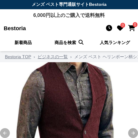
メンズ ベスト
専門通販サイト
Bestoria
6,000
円以上のご購入で送料無料
0
0
Bestoria
新着商品
商品を検索
人気ランキング
Bestoria TOP
›
ビジネスの一覧
›
メンズ ベスト ヘリンボーン柄
Previous slide
Ne