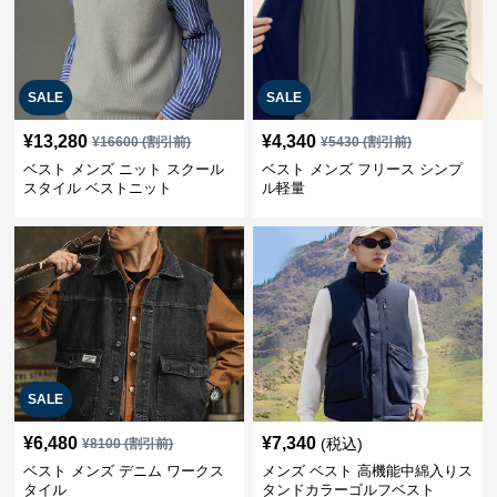
SALE
SALE
¥
13,280
¥
4,340
¥
16600
(割引前)
¥
5430
(割引前)
ベスト メンズ ニット スクール
ベスト メンズ フリース シンプ
スタイル ベストニット
ル軽量
SALE
¥
6,480
¥
7,340
(税込)
¥
8100
(割引前)
ベスト メンズ デニム ワークス
メンズ ベスト 高機能中綿入りス
タイル
タンドカラーゴルフベスト