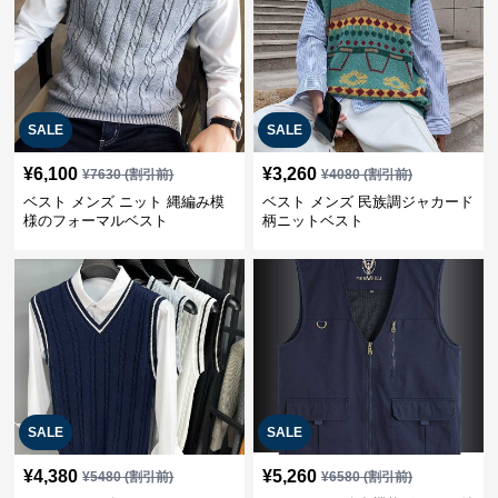
SALE
SALE
¥
6,100
¥
3,260
¥
7630
(割引前)
¥
4080
(割引前)
ベスト メンズ ニット 縄編み模
ベスト メンズ 民族調ジャカード
様のフォーマルベスト
柄ニットベスト
SALE
SALE
¥
4,380
¥
5,260
¥
5480
(割引前)
¥
6580
(割引前)