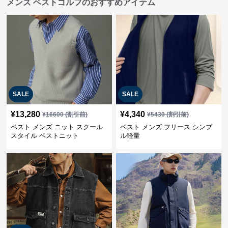
メンズ ベストゴルフのおすすめアイテム
SALE
SALE
¥
13,280
¥
4,340
¥
16600
(割引前)
¥
5430
(割引前)
ベスト メンズ ニット スクール
ベスト メンズ フリース シンプ
スタイル ベストニット
ル軽量