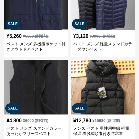
SALE
SALE
¥
5,260
¥
3,120
¥
6580
(割引前)
¥
3900
(割引前)
ベスト メンズ 多機能ポケット付
ベスト メンズ 軽量スタンドカラ
きアウトドアベスト
ーダウンベスト
SALE
SALE
¥
4,800
¥
12,780
¥
6000
(割引前)
¥
15980
(割引前)
ベスト メンズ スタンドカラー
メンズ ベスト 男性用中綿 軽量
あったかフリースベスト
保温 着脱式頭巾付き防寒着