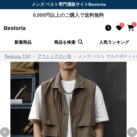
メンズ ベスト
専門通販サイト
Bestoria
6,000
円以上のご購入で送料無料
0
0
Bestoria
新着商品
商品を検索
人気ランキング
Bestoria TOP
›
アウトドアの一覧
›
メンズ ベスト マルチポケッ
Previous slide
Ne