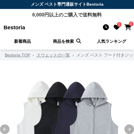
メンズ ベスト
専門通販サイト
Bestoria
6,000
円以上のご購入で送料無料
0
0
Bestoria
新着商品
商品を検索
人気ランキング
Bestoria TOP
›
スウェットの一覧
›
メンズ ベスト フード付きジ
Previous slide
Ne