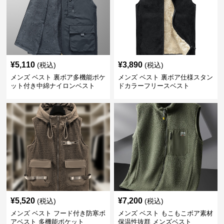
¥
5,110
¥
3,890
(税込)
(税込)
メンズ ベスト 裏ボア多機能ポケ
メンズ ベスト 裏ボア仕様スタン
ット付き中綿ナイロンベスト
ドカラーフリースベスト
¥
5,520
¥
7,200
(税込)
(税込)
メンズ ベスト フード付き防寒ボ
メンズ ベスト もこもこボア素材
アベスト 多機能ポケット
保温性抜群 メンズベスト