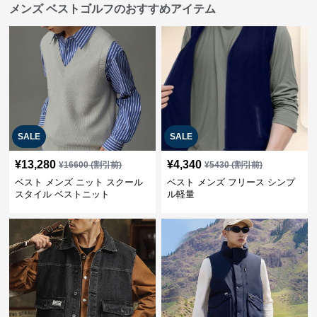
メンズ ベストゴルフのおすすめアイテム
SALE
SALE
¥
13,280
¥
4,340
¥
16600
(割引前)
¥
5430
(割引前)
ベスト メンズ ニット スクール
ベスト メンズ フリース シンプ
スタイル ベストニット
ル軽量