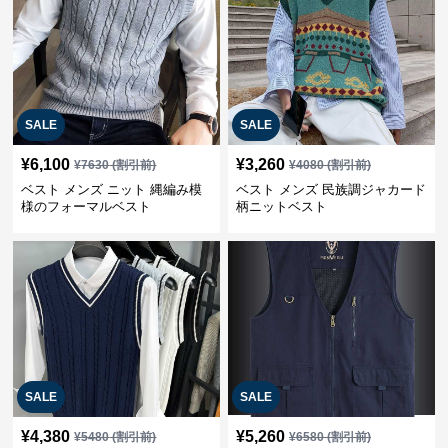
SALE
SALE
¥
6,100
¥
3,260
¥
7630
(割引前)
¥
4080
(割引前)
ベスト メンズ ニット 縄編み模
ベスト メンズ 民族調ジャカード
様のフォーマルベスト
柄ニットベスト
SALE
SALE
¥
4,380
¥
5,260
¥
5480
(割引前)
¥
6580
(割引前)