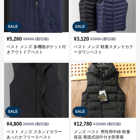
SALE
SALE
¥
5,260
¥
3,120
¥
6580
(割引前)
¥
3900
(割引前)
ベスト メンズ 多機能ポケット付
ベスト メンズ 軽量スタンドカラ
きアウトドアベスト
ーダウンベスト
SALE
SALE
¥
4,800
¥
12,780
¥
6000
(割引前)
¥
15980
(割引前)
ベスト メンズ スタンドカラー
メンズ ベスト 男性用中綿 軽量
あったかフリースベスト
保温 着脱式頭巾付き防寒着