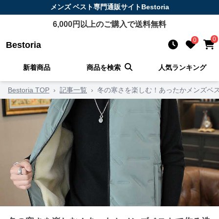
メンズ ベスト
専門通販サイト
Bestoria
6,000
円以上のご購入で送料無料
0
0
Bestoria
新着商品
商品を検索
人気ランキング
Bestoria TOP
›
記事一覧
›
冬の寒さを楽しむ！あったかメンズベス