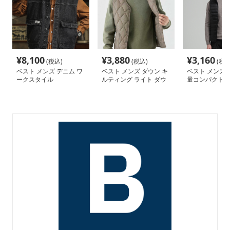
¥
8,100
¥
3,880
¥
3,160
(税込)
(税込)
(税込
ベスト メンズ デニム ワ
ベスト メンズ ダウン キ
ベスト メンズ 
ークスタイル
ルティング ライト ダウ
量コンパクト 
ンベスト
スト