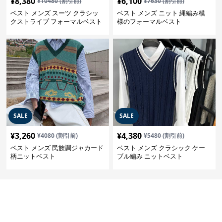
¥
8,380
¥
6,100
¥
10480
(割引前)
¥
7630
(割引前)
ベスト メンズ スーツ クラシッ
ベスト メンズ ニット 縄編み模
クストライプ フォーマルベスト
様のフォーマルベスト
SALE
SALE
¥
3,260
¥
4,380
¥
4080
(割引前)
¥
5480
(割引前)
ベスト メンズ 民族調ジャカード
ベスト メンズ クラシック ケー
柄ニットベスト
ブル編み ニットベスト