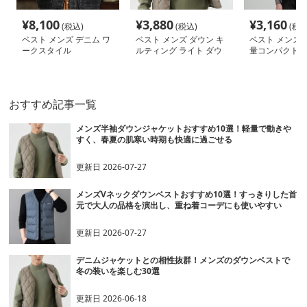
¥
8,100
¥
3,880
¥
3,160
(税込)
(税込)
(税込
ベスト メンズ デニム ワ
ベスト メンズ ダウン キ
ベスト メンズ 
ークスタイル
ルティング ライト ダウ
量コンパクト 
ンベスト
スト
おすすめ記事一覧
メンズ半袖ダウンジャケットおすすめ10選！軽量で動きや
すく、春夏の肌寒い時期も快適に過ごせる
更新日
2026-07-27
メンズVネックダウンベストおすすめ10選！すっきりした首
元で大人の品格を演出し、重ね着コーデにも使いやすい
更新日
2026-07-27
デニムジャケットとの相性抜群！メンズのダウンベストで
冬の装いを楽しむ30選
更新日
2026-06-18