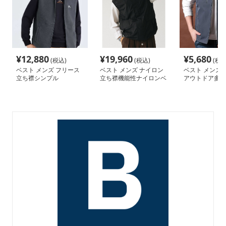
¥
12,880
¥
19,960
¥
5,680
(税込)
(税込)
(税込
ベスト メンズ フリース
ベスト メンズ ナイロン
ベスト メンズ 
立ち襟シンプル
立ち襟機能性ナイロンベ
アウトドア多機
スト
ンベスト