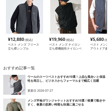
¥
12,880
¥
19,960
¥
5,680
(税込)
(税込)
(税込
ベスト メンズ フリース
ベスト メンズ ナイロン
ベスト メンズ 
立ち襟シンプル
立ち襟機能性ナイロンベ
アウトドア多機
スト
ンベスト
おすすめ記事一覧
ウールのスーツベストおすすめ10選！上品な風合いと保温
性を両立し、ビジネスからフォーマルまで幅広く活躍
更新日
2026-07-27
メンズ半袖ダウンジャケットおすすめ10選！軽量で動きや
すく、春夏の肌寒い時期も快適に過ごせる