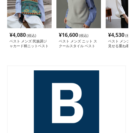
¥
4,080
¥
16,600
¥
4,530
(税込)
(税込)
(税込
ベスト メンズ 民族調ジ
ベスト メンズ ニット ス
ベスト メンズ 
ャカード柄ニットベスト
クールスタイル ベスト
見せる重ね着用
ニット
スト