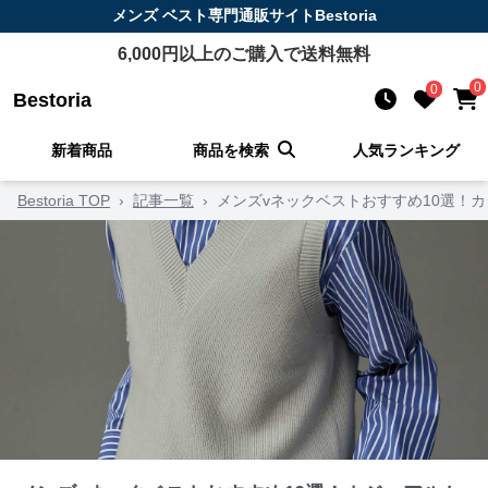
メンズ ベスト
専門通販サイト
Bestoria
6,000
円以上のご購入で送料無料
0
0
Bestoria
新着商品
商品を検索
人気ランキング
Bestoria TOP
›
記事一覧
›
メンズvネックベストおすすめ10選！