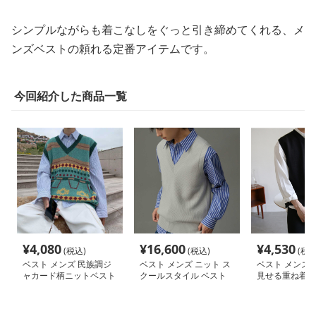
シンプルながらも着こなしをぐっと引き締めてくれる、メ
ンズベストの頼れる定番アイテムです。
今回紹介した商品一覧
¥
4,080
¥
16,600
¥
4,530
(税込)
(税込)
(税込
ベスト メンズ 民族調ジ
ベスト メンズ ニット ス
ベスト メンズ 
ャカード柄ニットベスト
クールスタイル ベスト
見せる重ね着用
ニット
スト