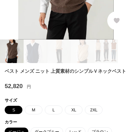
ベスト メンズ ニット 上質素材のシンプルＶネックベスト
52,820
円
サイズ
S
M
L
XL
2XL
カラー
ベージュ
ダークブルー
レッド
ブラウン