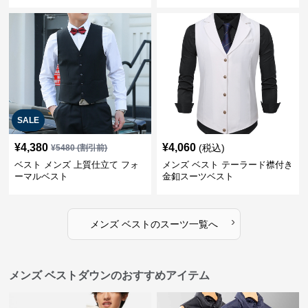
SALE
¥
4,380
¥
4,060
(税込)
¥
5480
(割引前)
ベスト メンズ 上質仕立て フォ
メンズ ベスト テーラード襟付き
ーマルベスト
金釦スーツベスト
›
メンズ ベスト
の
スーツ
一覧へ
メンズ ベストダウンのおすすめアイテム