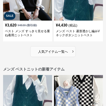
SALE
¥
3,620
¥
4,430
(税込)
¥
4530
(割引前)
ベスト メンズ すっきり見せる重
メンズ ベスト 菱形透かし編みV
ね着用ニットベスト
ネックボタンニットベスト
›
人気アイテム一覧へ
メンズ ベストニットの新着アイテム