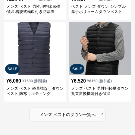
メンズ ベスト 男性用中綿 軽量
ベスト メンズ ダウン シンプル
保温 着脱式頭巾付き防寒着
厚手ボリュームダウンベスト
SALE
SALE
¥
6,060
¥
6,520
¥
7580
(割引前)
¥
8150
(割引前)
メンズ ベスト 軽量襟なしダウン
メンズ ベスト 男性用軽量ダウン
ベスト 防寒キルティング
丸首変換機能付き保温
›
メンズ ベスト
の
ダウン
一覧へ