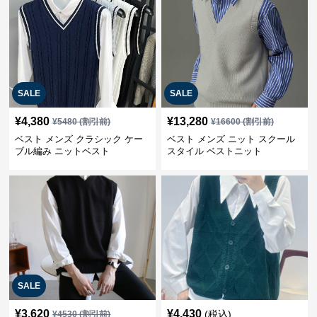
SALE
SALE
¥
4,380
¥
13,280
¥
5480
(割引前)
¥
16600
(割引前)
ベスト メンズ クラシック ケー
ベスト メンズ ニット スクール
ブル編み ニットベスト
スタイル ベストニット
SALE
¥
3,620
¥
4,430
(税込)
¥
4530
(割引前)