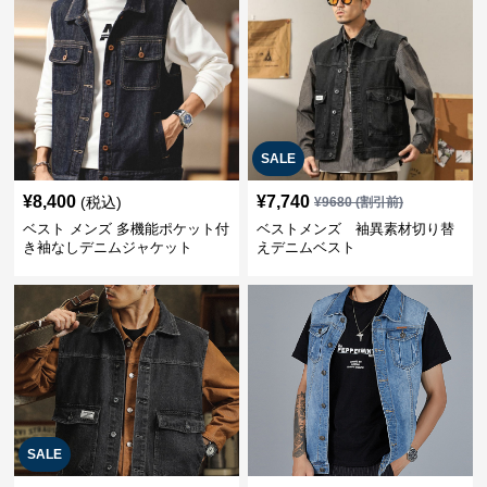
SALE
¥
8,400
¥
7,740
(税込)
¥
9680
(割引前)
ベスト メンズ 多機能ポケット付
ベストメンズ 袖異素材切り替
き袖なしデニムジャケット
えデニムベスト
SALE