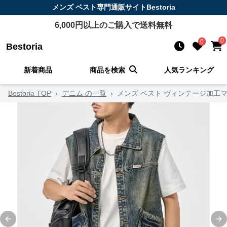
メンズ ベスト
専門通販サイト
Bestoria
6,000
円以上のご購入で送料無料
0
0
Bestoria
新着商品
商品を検索
人気ランキング
Bestoria TOP
›
デニム の一覧
›
メンズ ベスト ヴィンテージ加工
Previous slide
Ne