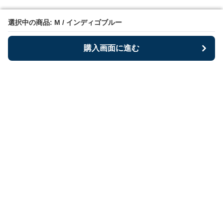
選択中の商品: M / インディゴブルー
選択中の商品: M / インディゴブルー
購入画面に進む
購入画面に進む
Bestoria
について
利用規約