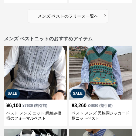
›
メンズ ベスト
の
フリース
一覧へ
メンズ ベストニットのおすすめアイテム
SALE
SALE
¥
6,100
¥
3,260
¥
7630
(割引前)
¥
4080
(割引前)
ベスト メンズ ニット 縄編み模
ベスト メンズ 民族調ジャカード
様のフォーマルベスト
柄ニットベスト