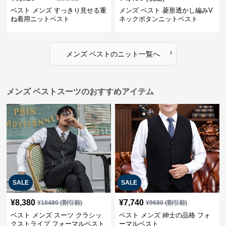
ベスト メンズ すっきり見せる重
メンズ ベスト 菱形透かし編みV
ね着用ニットベスト
ネックボタンニットベスト
›
メンズ ベスト
の
ニット
一覧へ
メンズ ベストスーツのおすすめアイテム
SALE
SALE
¥
8,380
¥
7,740
¥
10480
(割引前)
¥
9680
(割引前)
ベスト メンズ スーツ クラシッ
ベスト メンズ 紳士の品格 フォ
クストライプ フォーマルベスト
ーマルベスト