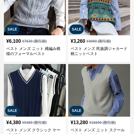
SALE
SALE
¥
6,100
¥
3,260
¥
7630
(割引前)
¥
4080
(割引前)
ベスト メンズ ニット 縄編み模
ベスト メンズ 民族調ジャカード
様のフォーマルベスト
柄ニットベスト
SALE
SALE
¥
4,380
¥
13,280
¥
5480
(割引前)
¥
16600
(割引前)
ベスト メンズ クラシック ケー
ベスト メンズ ニット スクール