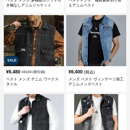
ベスト メンズ 多機能ポケット付
ベストメンズ 袖異素材切り替
き袖なしデニムジャケット
えデニムベスト
SALE
¥
6,480
¥
6,400
(税込)
¥
8100
(割引前)
ベスト メンズ デニム ワークス
メンズ ベスト ヴィンテージ加工
タイル
デニムメンズベスト