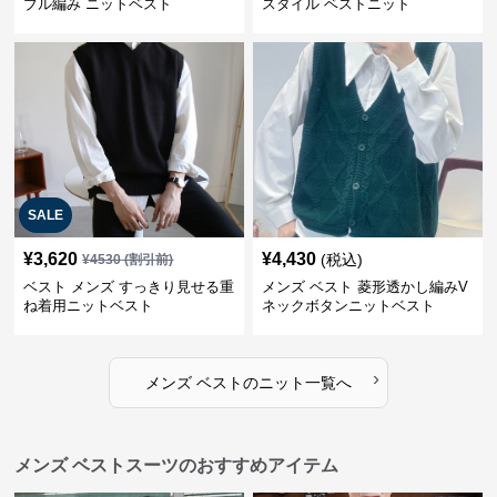
ブル編み ニットベスト
スタイル ベストニット
SALE
¥
3,620
¥
4,430
(税込)
¥
4530
(割引前)
ベスト メンズ すっきり見せる重
メンズ ベスト 菱形透かし編みV
ね着用ニットベスト
ネックボタンニットベスト
›
メンズ ベスト
の
ニット
一覧へ
メンズ ベストスーツのおすすめアイテム