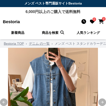
メンズ ベスト
専門通販サイト
Bestoria
6,000
円以上のご購入で送料無料
0
0
Bestoria
新着商品
商品を検索
人気ランキング
Bestoria TOP
›
デニム の一覧
›
メンズ ベスト スタンドカラーデ
Previous slide
Ne