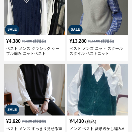
SALE
SALE
¥
4,380
¥
13,280
¥
5480
(割引前)
¥
16600
(割引前)
ベスト メンズ クラシック ケー
ベスト メンズ ニット スクール
ブル編み ニットベスト
スタイル ベストニット
SALE
¥
3,620
¥
4,430
(税込)
¥
4530
(割引前)
ベスト メンズ すっきり見せる重
メンズ ベスト 菱形透かし編みV