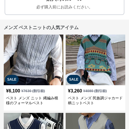
必ず購入前にお読みください。
メンズ ベストニットの人気アイテム
SALE
SALE
¥
6,100
¥
3,260
¥
7630
(割引前)
¥
4080
(割引前)
ベスト メンズ ニット 縄編み模
ベスト メンズ 民族調ジャカード
様のフォーマルベスト
柄ニットベスト