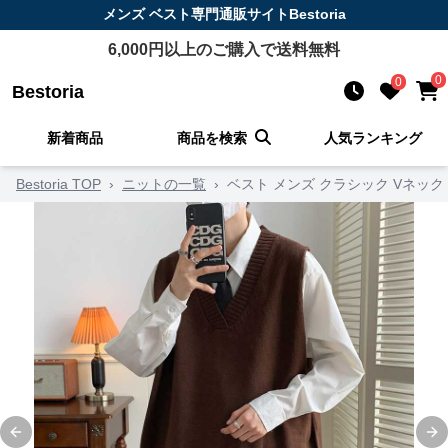
メンズ ベスト
専門通販サイト
Bestoria
6,000
円以上のご購入で送料無料
0
0
Bestoria
新着商品
商品を検索
人気ランキング
Bestoria TOP
›
ニットの一覧
›
ベスト メンズ クラシック Vネック
Previous slide
Ne