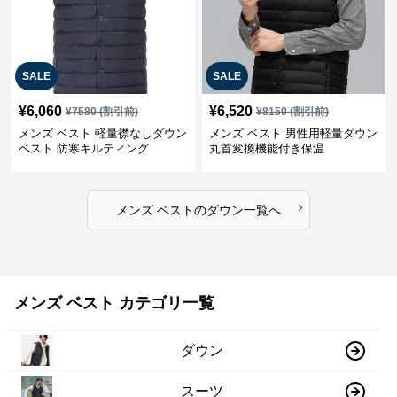
SALE
SALE
¥
6,060
¥
6,520
¥
7580
(割引前)
¥
8150
(割引前)
メンズ ベスト 軽量襟なしダウン
メンズ ベスト 男性用軽量ダウン
ベスト 防寒キルティング
丸首変換機能付き保温
›
メンズ ベスト
の
ダウン
一覧へ
メンズ ベスト カテゴリ一覧
ダウン
スーツ