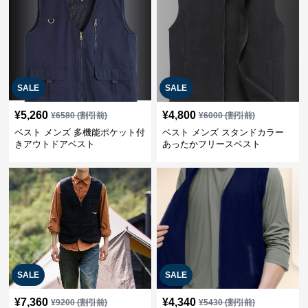
SALE
SALE
¥
5,260
¥
4,800
¥
6580
(割引前)
¥
6000
(割引前)
ベスト メンズ 多機能ポケット付
ベスト メンズ スタンドカラー
きアウトドアベスト
あったかフリースベスト
SALE
SALE
¥
7,360
¥
4,340
¥
9200
(割引前)
¥
5430
(割引前)