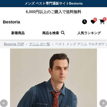
メンズ ベスト
専門通販サイト
Bestoria
6,000
円以上のご購入で送料無料
0
0
Bestoria
新着商品
商品を検索
人気ランキング
Bestoria TOP
›
デニム の一覧
›
ベスト メンズ デニム マルチポケ
Previous slide
Ne