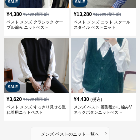
SALE
SALE
¥
4,380
¥
13,280
¥
5480
(割引前)
¥
16600
(割引前)
ベスト メンズ クラシック ケー
ベスト メンズ ニット スクール
ブル編み ニットベスト
スタイル ベストニット
SALE
¥
3,620
¥
4,430
(税込)
¥
4530
(割引前)
ベスト メンズ すっきり見せる重
メンズ ベスト 菱形透かし編みV
ね着用ニットベスト
ネックボタンニットベスト
›
メンズ ベスト
の
ニット
一覧へ