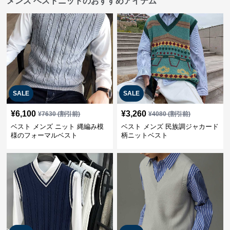
メンズ ベストニットのおすすめアイテム
SALE
SALE
¥
6,100
¥
3,260
¥
7630
(割引前)
¥
4080
(割引前)
ベスト メンズ ニット 縄編み模
ベスト メンズ 民族調ジャカード
様のフォーマルベスト
柄ニットベスト