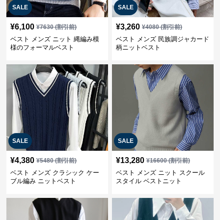
SALE
SALE
¥
6,100
¥
3,260
¥
7630
(割引前)
¥
4080
(割引前)
ベスト メンズ ニット 縄編み模
ベスト メンズ 民族調ジャカード
様のフォーマルベスト
柄ニットベスト
SALE
SALE
¥
4,380
¥
13,280
¥
5480
(割引前)
¥
16600
(割引前)
ベスト メンズ クラシック ケー
ベスト メンズ ニット スクール
ブル編み ニットベスト
スタイル ベストニット