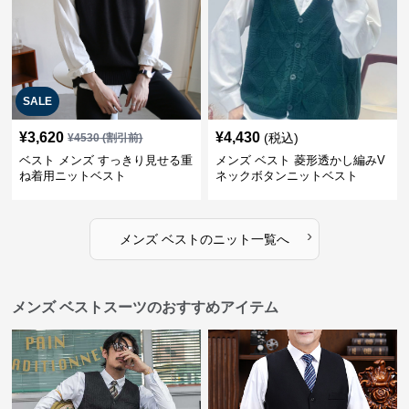
SALE
¥
3,620
¥
4,430
(税込)
¥
4530
(割引前)
ベスト メンズ すっきり見せる重
メンズ ベスト 菱形透かし編みV
ね着用ニットベスト
ネックボタンニットベスト
›
メンズ ベスト
の
ニット
一覧へ
メンズ ベストスーツのおすすめアイテム