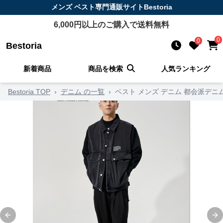
メンズ ベスト
専門通販サイト
Bestoria
6,000
円以上のご購入で送料無料
0
0
Bestoria
新着商品
商品を検索
人気ランキング
Bestoria TOP
›
デニム の一覧
›
ベスト メンズ デニム 都会派デニ
Previous slide
Ne