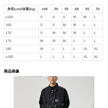
身長(cm)/体重(kg)
≤45
50
55
60
65
70
≤160
S
S
S
M
M
L
165
S
S
M
M
L
L
170
S
M
M
M
L
L
175
M
M
M
L
L
L
180
M
L
L
L
XL
XL
≥185
L
L
L
L
XL
XL
商品画像