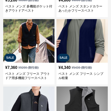
¥
5,260
¥
4,800
¥
6580
(割引前)
¥
6000
(割引前)
ベスト メンズ 多機能ポケット付
ベスト メンズ スタンドカラー
きアウトドアベスト
あったかフリースベスト
SALE
SALE
¥
7,360
¥
4,340
¥
9200
(割引前)
¥
5430
(割引前)
ベスト メンズ フリース アウト
ベスト メンズ フリース シンプ
ドア用多機能フリースベスト
ル軽量