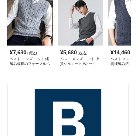
¥
7,630
¥
5,680
¥
14,460
(税込)
(税込)
(税
ベスト メンズ ニット 縄
ベスト メンズ ニット 上
ベスト メンズ 
編み模様のフォーマルベ
質シルエット Vネックニ
質縄編み柄ニッ
スト
ットベスト