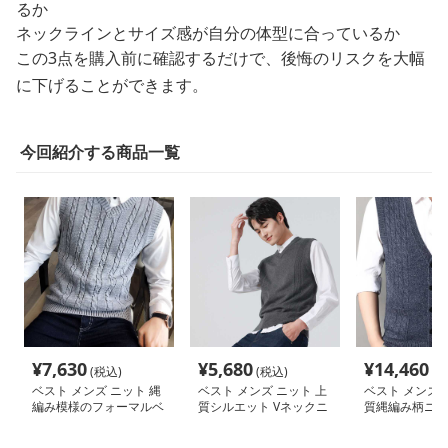
るか
ネックラインとサイズ感が自分の体型に合っているか
この3点を購入前に確認するだけで、後悔のリスクを大幅
に下げることができます。
今回紹介する商品一覧
¥
7,630
¥
5,680
¥
14,460
(税込)
(税込)
(税
ベスト メンズ ニット 縄
ベスト メンズ ニット 上
ベスト メンズ 
編み模様のフォーマルベ
質シルエット Vネックニ
質縄編み柄ニッ
スト
ットベスト