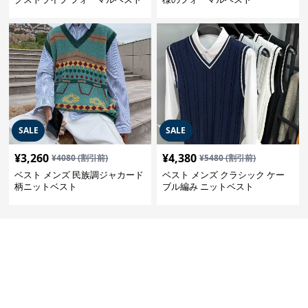
SALE
SALE
¥
3,260
¥
4,380
¥
4080
(割引前)
¥
5480
(割引前)
ベスト メンズ 民族調ジャカード
ベスト メンズ クラシック ケー
柄ニットベスト
ブル編み ニットベスト