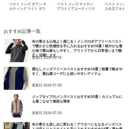
ベスト メンズ ダウン キ
ベスト メンズ ナイロン
ベスト メンズ 
ルティング ライト ダウ
アウトドアユーティリテ
人仕立てキルテ
ンベスト
ィベスト
ウンベスト
おすすめ記事一覧
冬の寒さも心地よく感じる！メンズのボアフリースベスト
で暖かさと快適性を手に入れるおすすめ16選！軽やかな着
心地で重ね着もしやすく、アウトドアから日常使いまで幅
広く活躍します。
更新日
2026-06-18
襟なしメンズフリースベストおすすめ10選｜軽量で動きや
すく、重ね着コーデにも使いやすいアイテム
更新日
2026-07-28
ジップタイプのメンズベストおすすめ35選！カジュアルに
も着こなせて着脱も簡単
更新日
2026-07-28
冬の寒さも楽しみに変わる！アウターにもなるメンズベス
トで温もりとスタイルを手に入れるおすすめ14選！重ね着