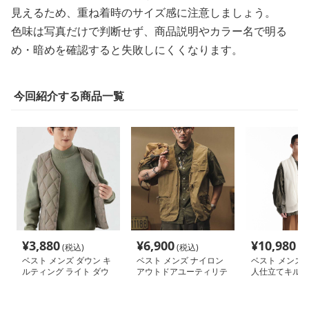
見えるため、重ね着時のサイズ感に注意しましょう。
色味は写真だけで判断せず、商品説明やカラー名で明る
め・暗めを確認すると失敗しにくくなります。
今回紹介する商品一覧
¥
3,880
¥
6,900
¥
10,980
(税込)
(税込)
(税
ベスト メンズ ダウン キ
ベスト メンズ ナイロン
ベスト メンズ 
ルティング ライト ダウ
アウトドアユーティリテ
人仕立てキルテ
ンベスト
ィベスト
ウンベスト