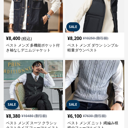
SALE
¥
8,400
¥
8,200
(税込)
¥
10250
(割引前)
ベスト メンズ 多機能ポケット付
ベスト メンズ ダウン シンプル
き袖なしデニムジャケット
軽量ダウンベスト
SALE
SALE
¥
8,380
¥
6,100
¥
10480
(割引前)
¥
7630
(割引前)
ベスト メンズ スーツ クラシッ
ベスト メンズ ニット 縄編み模
クストライプ フォーマルベスト
様のフォーマルベスト