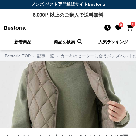
メンズ ベスト
専門通販サイト
Bestoria
6,000
円以上のご購入で送料無料
0
0
Bestoria
新着商品
商品を検索
人気ランキング
Bestoria TOP
›
記事一覧
›
カーキのセーターに合うメンズベストお