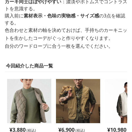
カーキ同士はぼやけやすい
：濃淡やボトムスでコントラス
トを意識する。
購入前に
素材表示・色味の実物感・サイズ感
の3点を確認
する。
色合わせと素材の軸を決めておけば、手持ちのカーキニッ
トを生かしたコーデがぐっと作りやすくなります。
自分のワードローブに合う一枚を選んでください。
今回紹介した商品一覧
¥
3,880
¥
6,900
¥
10,980
(税込)
(税込)
(税